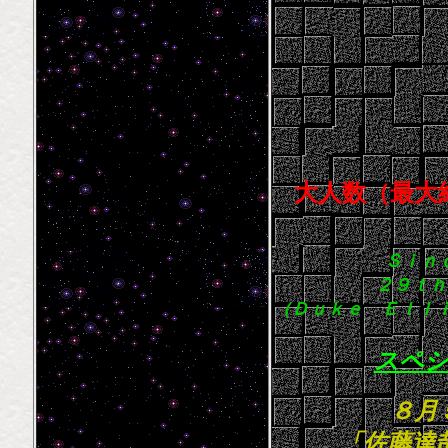
大人数（最大
Ｓｉｎ
２９ｔ
（Ｄｕｋｅ Ｅｌｌｉ
スペ
８月
「佐藤達