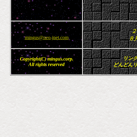
２
mingus@neo-jnet.com
８
リン
Copyright(C) mingus.corp.
All rights reserved
どんどん