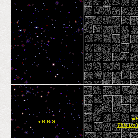
●
●ＢＢＳ
This isn'