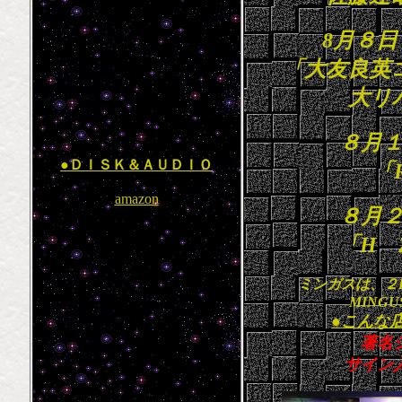
8月８
「大友良英
大リ
８月
●ＤＩＳＫ＆ＡＵＤＩＯ
「R
amazon
８月
「H Z
ミンガスは、２
MINGUS
●こんな
著名
サイン