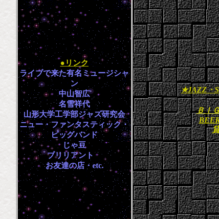
●リンク
ライブで来た有名ミュージシャ
ン
★JAZZ・
中山智広
名雪祥代
ＢＩ
山形大学工学部ジャズ研究会
BEER
ニュー・ファンタスティック・
ビッグバンド
じゃ豆
ブリリアント
お友達の店・etc.